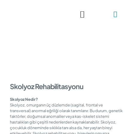
Skolyoz Rehabilitasyonu
Skolyoz Nedir?
Skolyoz, omurganın üç düzlemde (sagital, frontal ve
transversal) anormal eğriliği olarak tanımlanır. Bu durum, genetik
faktörler, doğumsal anomaliler veya kas-iskelet sistemi
hastalıkları gibi çeşitli nedenlerden kaynaklanabilir. Skolyoz,
çocukluk döneminde sıklıkla tanı alsa da, her yaştan bireyi
etkileyebilir. Skolyoz rehabilitasyonu, bireylerin omurga