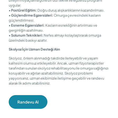
bireyin ihtiyaçlarına göre bir dizi teknik ve egzersiz programı
uygular:
•
Postürel Eğitim:
Doğru duruş alışkanlıklarının kazandırılması.
•
Güçlendirme Egzersizleri:
Omurga çevresindeki kasların
güçlendirilmesi.
•
Esneme Egzersizleri:
Kasların esnekliğinin artırılması ve
gerginliğin azaltılması.
•
Solunum Teknikleri:
Nefes almayı kolaylaştırarak omurga
üzerindeki baskıyı azaltır.
Skolyoz İçin Uzman Desteği Alın
Skolyoz, önlem alınmadığı takdirde ilerleyebilir ve yaşam
kalitesini olumsuz etkileyebilir. Ancak, uzman fizyoterapistler
tarafından sunulan skolyoz rehabilitasyonu ile omurga sağlığınızı
koruyabilir ve ağrıları azaltabilirsiniz. Skolyoz problemi
yaşıyorsanız, uzman ekibimizle iletişime geçebilir ve randevu
alarak ilk adımı atabilirsiniz.
Randevu Al