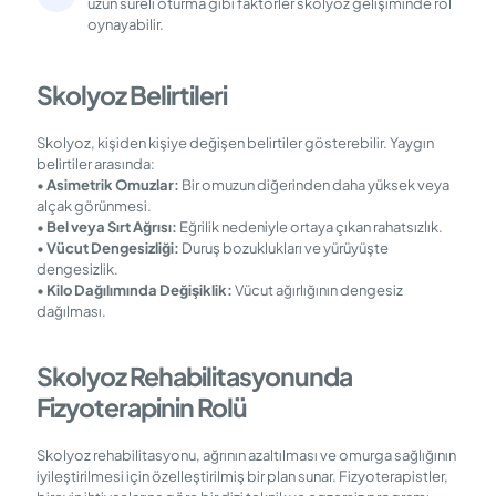
uzun süreli oturma gibi faktörler skolyoz gelişiminde rol
oynayabilir.
Skolyoz Belirtileri
Skolyoz, kişiden kişiye değişen belirtiler gösterebilir. Yaygın
belirtiler arasında:
•
Asimetrik Omuzlar:
Bir omuzun diğerinden daha yüksek veya
alçak görünmesi.
•
Bel veya Sırt Ağrısı:
Eğrilik nedeniyle ortaya çıkan rahatsızlık.
•
Vücut Dengesizliği:
Duruş bozuklukları ve yürüyüşte
dengesizlik.
•
Kilo Dağılımında Değişiklik:
Vücut ağırlığının dengesiz
dağılması.
Skolyoz Rehabilitasyonunda
Fizyoterapinin Rolü
Skolyoz rehabilitasyonu, ağrının azaltılması ve omurga sağlığının
iyileştirilmesi için özelleştirilmiş bir plan sunar. Fizyoterapistler,