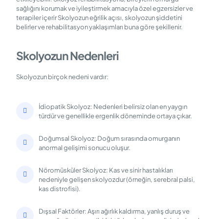
sağlığını korumak ve iyileştirmek amacıyla özel egzersizler ve
terapiler içerir Skolyozun eğrilik açısı, skolyozun şiddetini
belirler ve rehabilitasyon yaklaşımları buna göre şekillenir.
Skolyozun Nedenleri
Skolyozun birçok nedeni vardır:
İdiopatik Skolyoz: Nedenleri belirsiz olan en yaygın
türdür ve genellikle ergenlik döneminde ortaya çıkar.
Doğumsal Skolyoz: Doğum sırasında omurganın
anormal gelişimi sonucu oluşur.
Nöromüsküler Skolyoz: Kas ve sinir hastalıkları
nedeniyle gelişen skolyozdur (örneğin, serebral palsi,
kas distrofisi).
Dışsal Faktörler: Aşırı ağırlık kaldırma, yanlış duruş ve